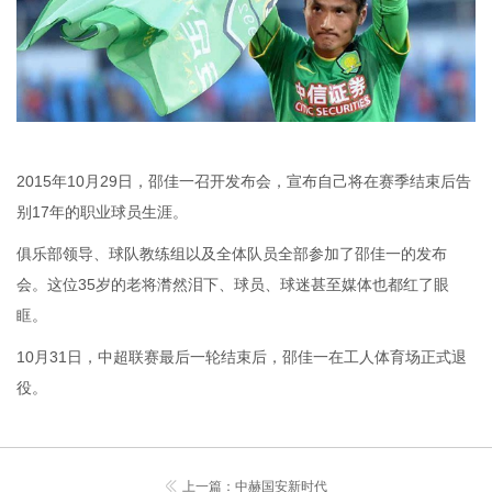
2015年10月29日，邵佳一召开发布会，宣布自己将在赛季结束后告
别17年的职业球员生涯。
俱乐部领导、球队教练组以及全体队员全部参加了邵佳一的发布
会。这位35岁的老将潸然泪下、球员、球迷甚至媒体也都红了眼
眶。
10月31日，中超联赛最后一轮结束后，邵佳一在工人体育场正式退
役。
上一篇：
中赫国安新时代