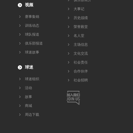
视频
大事记
赛事集锦
历史战绩
训练动态
荣誉殿堂
球队报道
名人堂
俱乐部报道
主场信息
球迷故事
文化交流
社会责任
球迷
合作伙伴
球迷组织
社会招聘
活动
故事
商城
周边下载