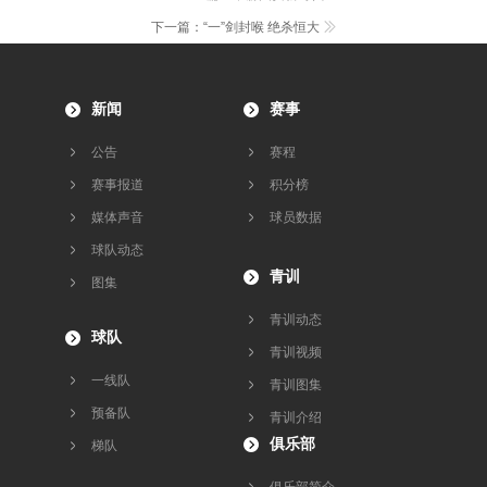
下一篇：
“一”剑封喉 绝杀恒大
新闻
赛事
公告
赛程
赛事报道
积分榜
媒体声音
球员数据
球队动态
青训
图集
青训动态
球队
青训视频
一线队
青训图集
预备队
青训介绍
俱乐部
梯队
俱乐部简介