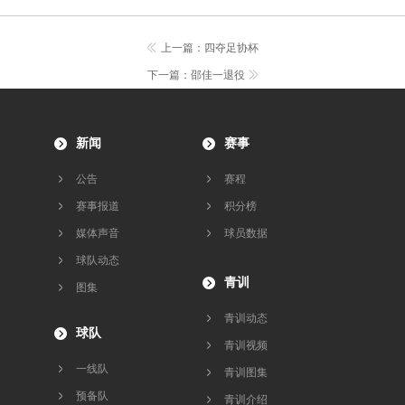
上一篇：
四夺足协杯
下一篇：
邵佳一退役
新闻
赛事
公告
赛程
赛事报道
积分榜
媒体声音
球员数据
球队动态
青训
图集
青训动态
球队
青训视频
一线队
青训图集
预备队
青训介绍