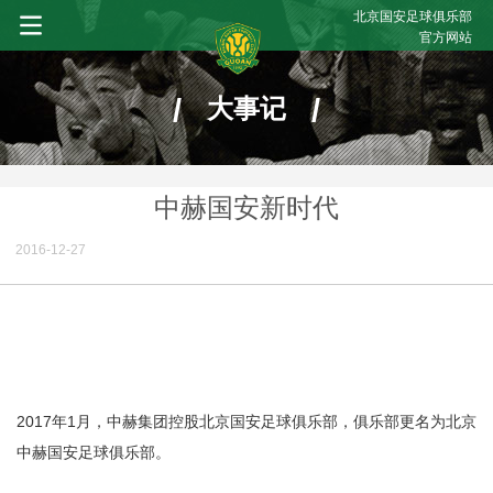
北京国安足球俱乐部
官方网站
/
/
大事记
中赫国安新时代
2016-12-27
2017年1月，中赫集团控股北京国安足球俱乐部，俱乐部更名为北京
中赫国安足球俱乐部。