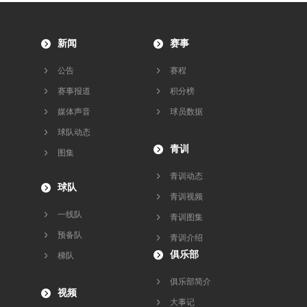
新闻
赛事
公告
赛程
赛事报道
积分榜
媒体声音
球员数据
球队动态
青训
图集
青训动态
球队
青训视频
一线队
青训图集
预备队
青训介绍
俱乐部
梯队
俱乐部简介
视频
大事记