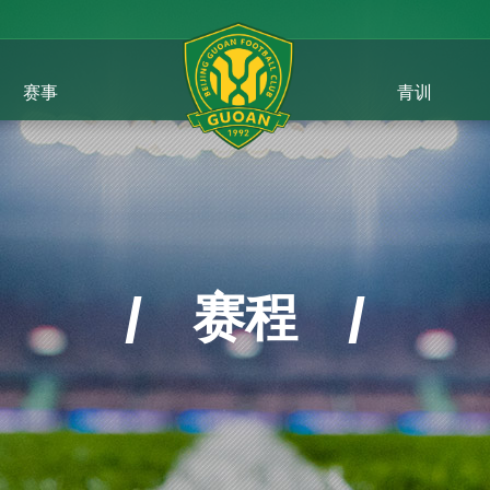
赛事
青训
/
/
赛程