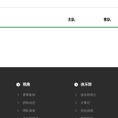
主队
客队
视频
俱乐部
赛事集锦
俱乐部简介
训练动态
大事记
球队报道
历史战绩