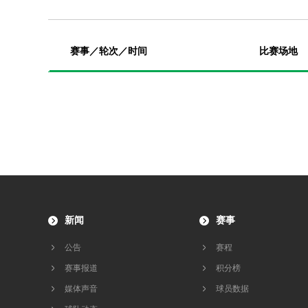
赛事／轮次／时间
比赛场地
新闻
赛事
公告
赛程
赛事报道
积分榜
媒体声音
球员数据