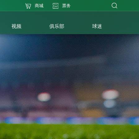
商城
票务
视频
俱乐部
球迷