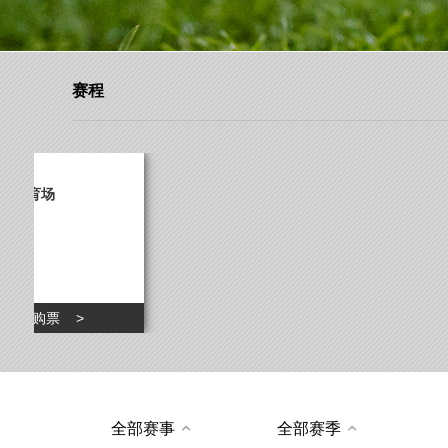
赛程
人体育场
22轮
点击购票 >
全部赛事
全部赛季