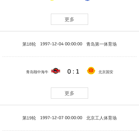
更多
第18轮
青岛第一体育场
1997-12-04 00:00:00
0 : 1
青岛颐中海牛
北京国安
更多
第19轮
北京工人体育场
1997-12-07 00:00:00