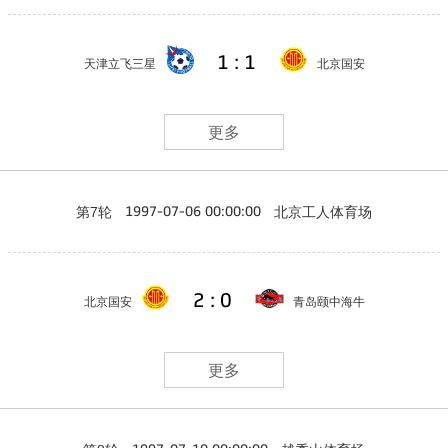
1 : 1
天津立飞三星
北京国安
更多
第7轮
北京工人体育场
1997-07-06 00:00:00
2 : 0
北京国安
青岛颐中海牛
更多