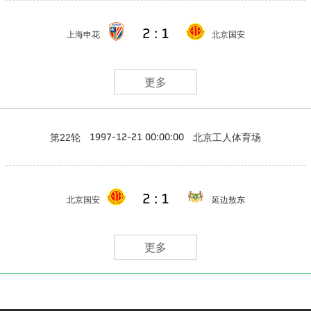
2 : 1
上海申花
北京国安
更多
第22轮
北京工人体育场
1997-12-21 00:00:00
2 : 1
北京国安
延边敖东
更多