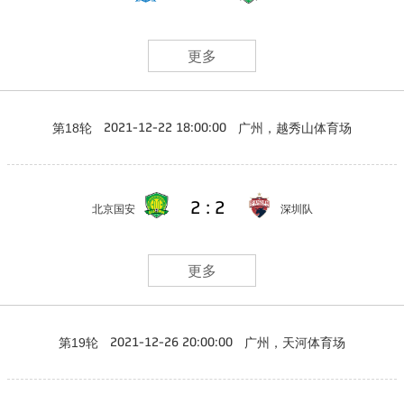
更多
第18轮
广州，越秀山体育场
2021-12-22 18:00:00
2 : 2
北京国安
深圳队
更多
第19轮
广州，天河体育场
2021-12-26 20:00:00