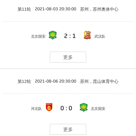
第11轮
苏州，苏州奥体中心
2021-08-03 20:30:00
2 : 1
北京国安
武汉队
更多
第12轮
苏州，昆山体育中心
2021-08-06 20:30:00
0 : 0
河北队
北京国安
更多