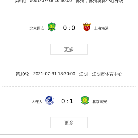
第9轮
苏州，苏州奥体中心外场
2021-07-28 16:30:00
0 : 0
北京国安
上海海港
更多
第10轮
江阴，江阴市体育中心
2021-07-31 18:30:00
0 : 1
大连人
北京国安
更多