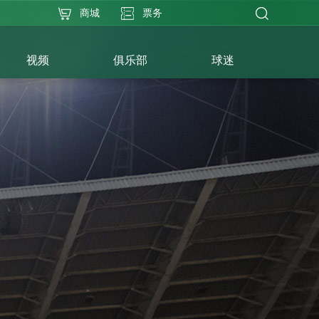
商城
票务
视频
俱乐部
球迷