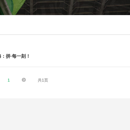
海：拼·每一刻！
1
共1页