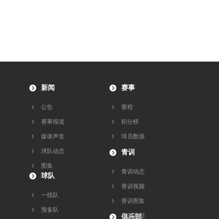
新闻
赛事
公告
赛程
赛事报道
积分榜
媒体声音
球员数据
球队动态
青训
图集
青训动态
球队
青训视频
一线队
青训图集
预备队
青训介绍
俱乐部