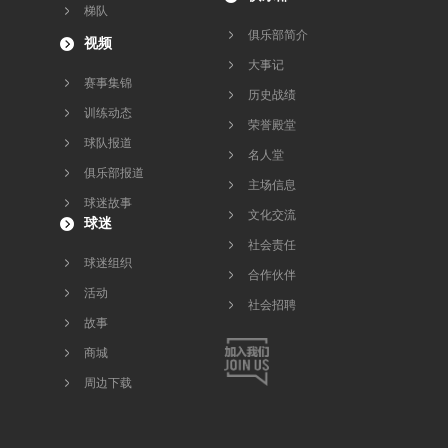
梯队
俱乐部简介
视频
大事记
赛事集锦
历史战绩
训练动态
荣誉殿堂
球队报道
名人堂
俱乐部报道
主场信息
球迷故事
文化交流
球迷
社会责任
球迷组织
合作伙伴
活动
社会招聘
故事
商城
周边下载