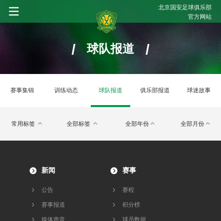
北京国安足球俱乐部
官方网站
/
/
球队报道
赛事集锦
训练动态
球队报道
俱乐部报道
球迷故事
常用标签
全部标签
全部年份
全部月份
新闻
赛事
公告
赛程
赛事报道
积分榜
媒体声音
球员数据