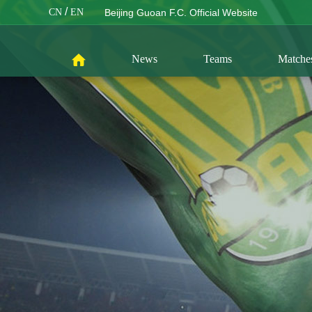
/
CN
EN
Beijing Guoan F.C. Official Website
News
Teams
Matche