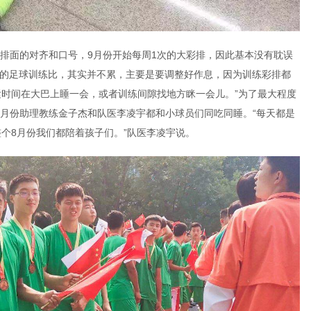
排面的对齐和口号，9月份开始每周1次的大彩排，因此基本没有耽误
时的足球训练比，其实并不累，主要是要调整好作息，因为训练彩排都
紧时间在大巴上睡一会，或者训练间隙找地方眯一会儿。”为了最大程度
月份助理教练金子杰和队医李凌宇都和小球员们同吃同睡。“每天都是
整个8月份我们都陪着孩子们。”队医李凌宇说。