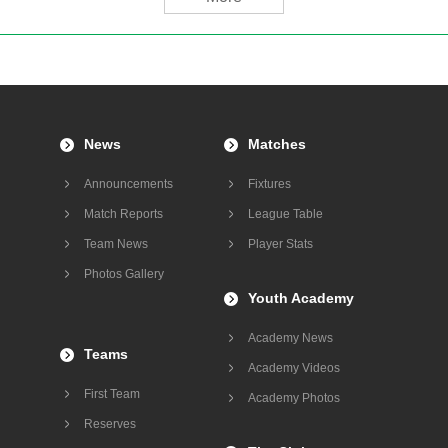
News
Matches
Announcements
Fixtures
Match Reports
League Table
Team News
Player Stats
Photos Gallery
Youth Academy
Academy News
Teams
Academy Videos
First Team
Academy Photos
Reserves