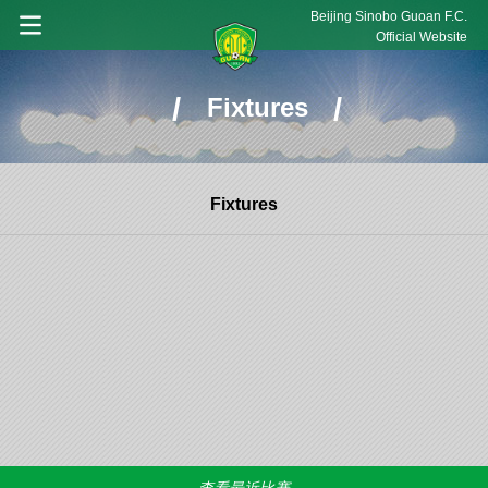
Beijing Sinobo Guoan F.C.
Official Website
/
/
Fixtures
Fixtures