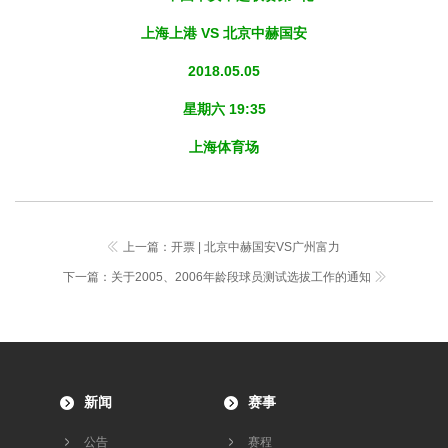
上海上港 VS 北京中赫国安
2018.05.05
星期六 19:35
上海体育场
上一篇：
开票 | 北京中赫国安VS广州富力
下一篇：
关于2005、2006年龄段球员测试选拔工作的通知
新闻
赛事
公告
赛程