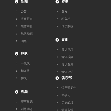
新闻
赛事
公告
赛程
赛事报道
积分榜
媒体声音
球员数据
球队动态
青训
图集
青训动态
球队
青训视频
一线队
青训图集
预备队
青训介绍
俱乐部
梯队
俱乐部简介
视频
大事记
赛事集锦
历史战绩
训练动态
荣誉殿堂