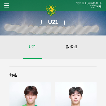
北京国安足球俱乐部
官方网站
/
/
U21
U21
教练组
前锋