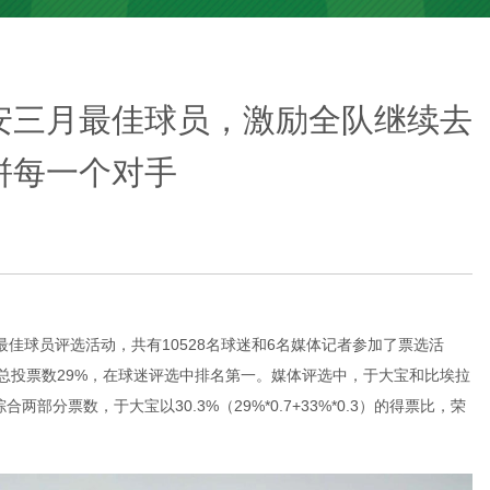
安三月最佳球员，激励全队继续去
拼每一个对手
最佳球员评选活动，共有10528名球迷和6名媒体记者参加了票选活
占总投票数29%，在球迷评选中排名第一。媒体评选中，于大宝和比埃拉
部分票数，于大宝以30.3%（29%*0.7+33%*0.3）的得票比，荣