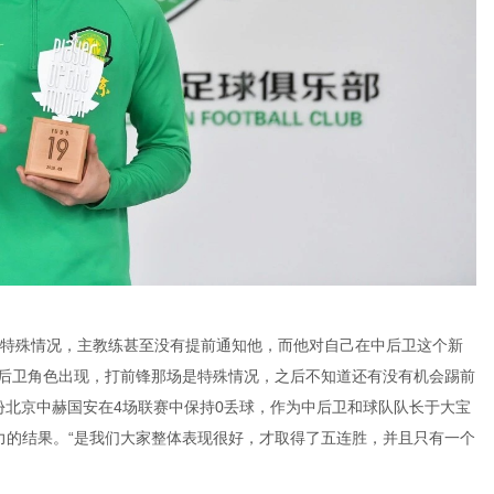
是特殊情况，主教练甚至没有提前通知他，而他对自己在中后卫这个新
以后卫角色出现，打前锋那场是特殊情况，之后不知道还有没有机会踢前
份北京中赫国安在4场联赛中保持0丢球，作为中后卫和球队队长于大宝
力的结果。“是我们大家整体表现很好，才取得了五连胜，并且只有一个