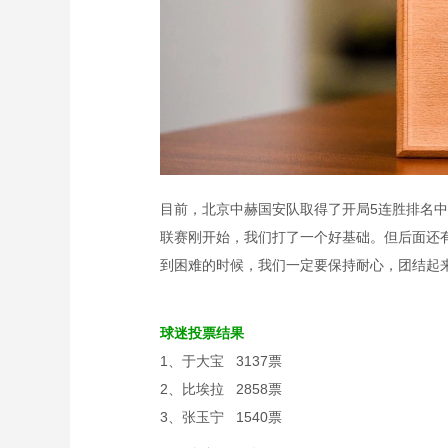
目前，北京中赫国安队取得了开局5连胜排名中
联赛刚开始，我们打了一个好基础。但后面还
到困难的时候，我们一定要保持耐心，团结起来
球迷投票结果
1、于大宝 3137票
2、比埃拉 2858票
3、张玉宁 1540票