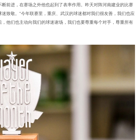
不断前进，在赛场之外他也起到了表率作用。昨天对阵河南建业的比赛
球迷致敬。“今年联赛里，重庆、武汉的球迷都对我们很友善，我们也应
后，他们也主动向我们的球迷谢场，我们也要尊重每个对手，尊重所有