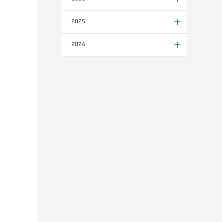
2025
2024