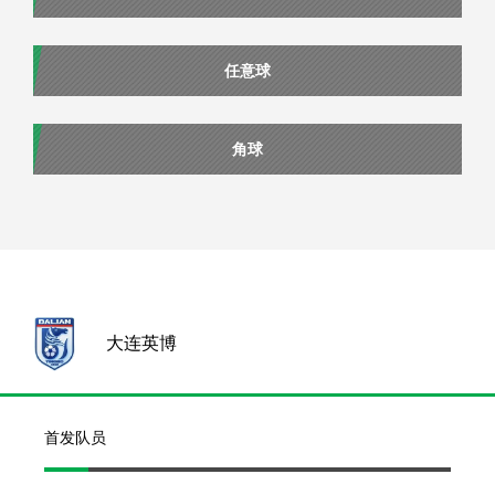
任意球
角球
大连英博
首发队员