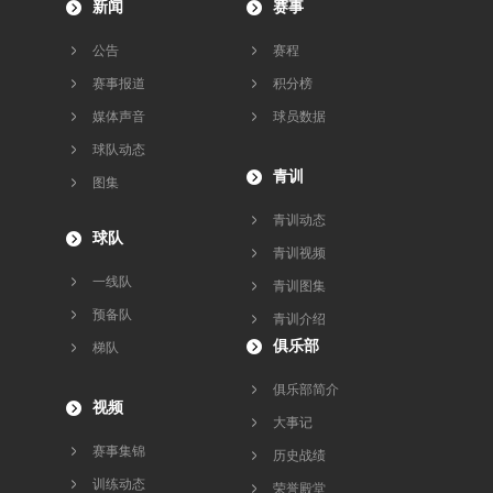
新闻
赛事
公告
赛程
赛事报道
积分榜
媒体声音
球员数据
球队动态
青训
图集
青训动态
球队
青训视频
一线队
青训图集
预备队
青训介绍
俱乐部
梯队
俱乐部简介
视频
大事记
赛事集锦
历史战绩
训练动态
荣誉殿堂