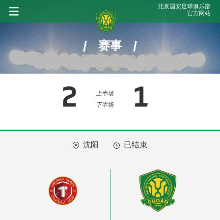
北京国安足球俱乐部
官方网站
/
/
赛事
2
1
上半场
下半场
沈阳
已结束