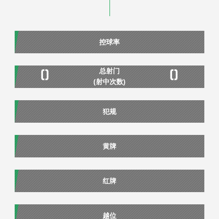
控球率
总射门
()
()
(射中次数)
犯规
黄牌
红牌
越位