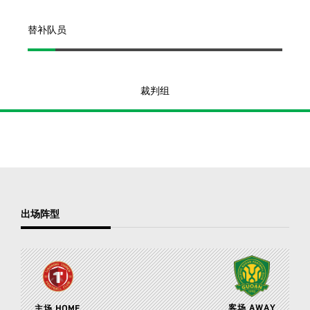
替补队员
裁判组
出场阵型
客场 AWAY
主场 HOME