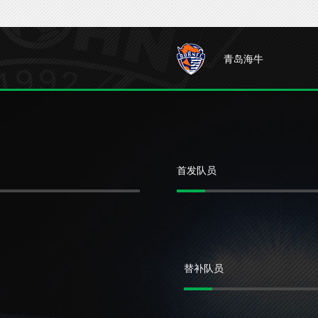
青岛海牛
首发队员
替补队员