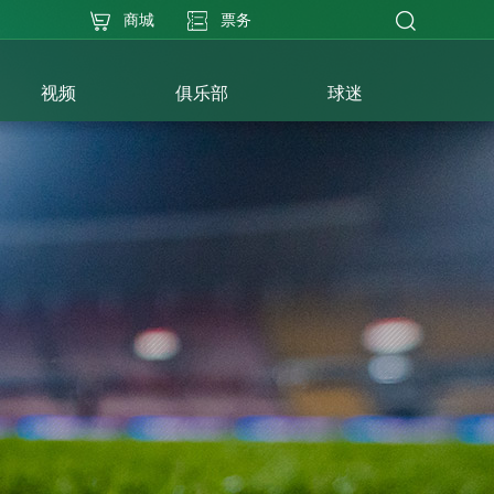
商城
票务
视频
俱乐部
球迷