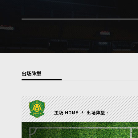
出场阵型
主场 HOME
/
出场阵型：