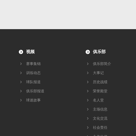
视频
俱乐部
赛事集锦
俱乐部简介
训练动态
大事记
球队报道
历史战绩
俱乐部报道
荣誉殿堂
球迷故事
名人堂
主场信息
文化交流
社会责任