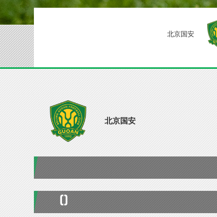
北京国安
北京国安
()