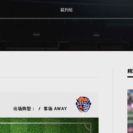
裁判组
精
出场阵型：
/
客场 AWAY