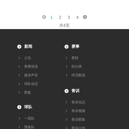
1
2
3
4
共4页
新闻
赛事
公告
赛程
赛事报道
积分榜
媒体声音
球员数据
球队动态
青训
图集
青训动态
球队
青训视频
一线队
青训图集
预备队
青训介绍