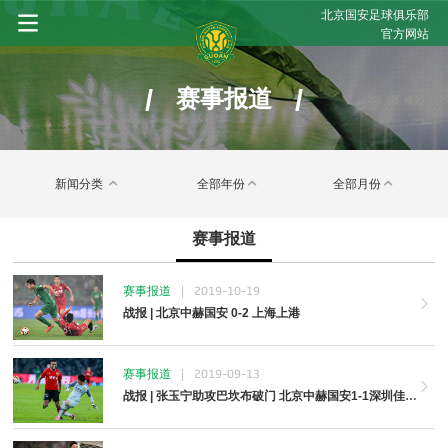
北京国安足球俱乐部
官方网站
/
/
赛事报道
新闻分类
全部年份
全部月份
赛事报道
赛事报道
|
2019-10-19
战报 | 北京中赫国安 0-2 上海上港
赛事报道
|
2019-09-13
战报 | 张玉宁助攻巴坎布破门 北京中赫国安1-1深圳佳兆业