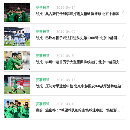
赛事报道
|
2019-04-14
战报 | 奥古斯托传射李可打进入籍球员首球 北京中赫国安2-1河南建业
赛事报道
|
2019-04-09
战报 | 巴坎布帽子戏法打进队史第1300球 北京中赫国安3-1客胜武里南
赛事报道
|
2019-03-30
战报 | 李可中超首秀于大宝重回锋线破门 北京中赫国安1-0客胜北京人和
赛事报道
|
2019-03-13
战报 | 压制对手遗憾中柱 北京中赫国安0-0战平浦和红钻
赛事报道
|
2019-03-12
赛前 | 施密特：“希望球队能给主场球迷奉献一场精彩的比赛”