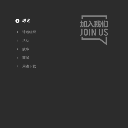
球迷
球迷组织
活动
故事
商城
周边下载