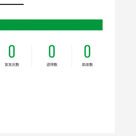
0
0
0
首发次数
进球数
助攻数