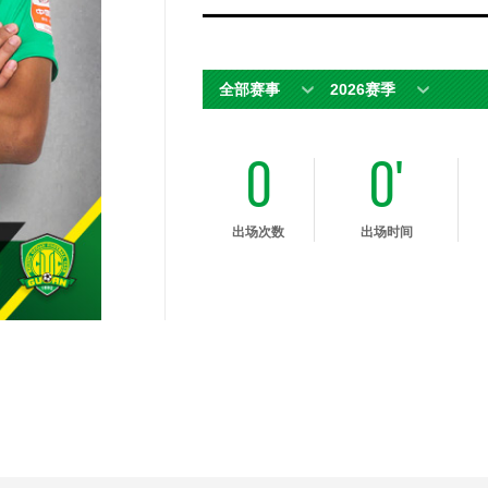
全部赛事
2026赛季
0
0'
出场次数
出场时间