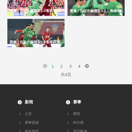
图集 | 北京中赫国安1-2客负河北华夏幸福
图集 | 北京中赫国安3-1上海绿地申花
图集 | 北京中赫国安0-0客平天津权健
1
2
3
4
共4页
新闻
赛事
公告
赛程
赛事报道
积分榜
媒体声音
球员数据