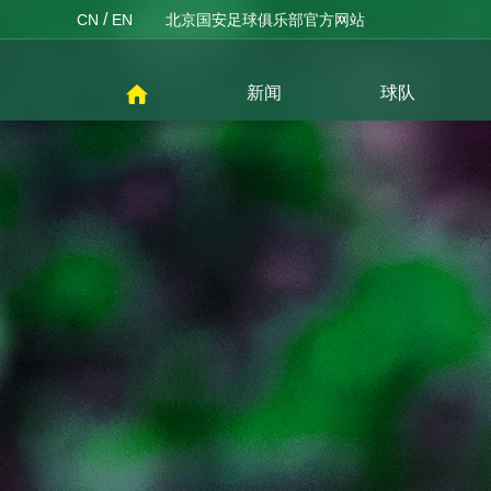
/
CN
EN
北京国安足球俱乐部官方网站
新闻
球队