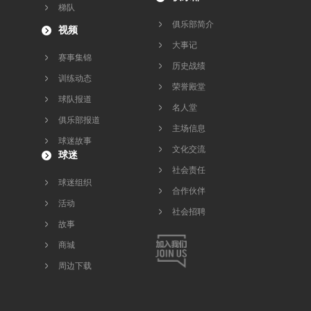
梯队
俱乐部简介
视频
大事记
赛事集锦
历史战绩
训练动态
荣誉殿堂
球队报道
名人堂
俱乐部报道
主场信息
球迷故事
文化交流
球迷
社会责任
球迷组织
合作伙伴
活动
社会招聘
故事
商城
周边下载