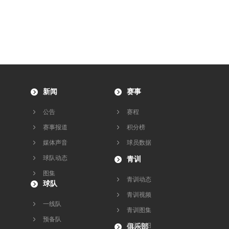
新闻
赛事
公告
赛程
赛事报道
积分榜
媒体声音
球员数据
球队动态
青训
图集
青训动态
球队
青训视频
一线队
青训图集
预备队
青训介绍
俱乐部