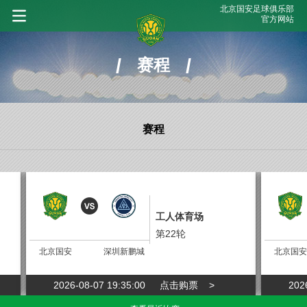
北京国安足球俱乐部
官方网站
/
/
赛程
赛程
工人体育场
第22轮
北京国安
深圳新鹏城
北京国安
2026-08-07 19:35:00
点击购票 >
202