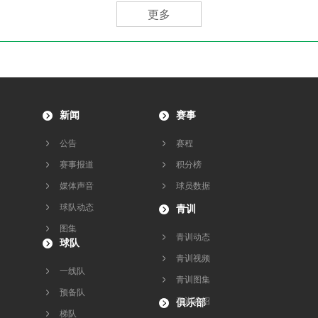
更多
新闻
赛事
公告
赛程
赛事报道
积分榜
媒体声音
球员数据
球队动态
青训
图集
青训动态
球队
青训视频
一线队
青训图集
预备队
青训介绍
俱乐部
梯队